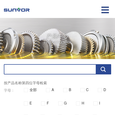

按产品名称第四位字母检索
全部
A
B
C
D
字母：
E
F
G
H
I