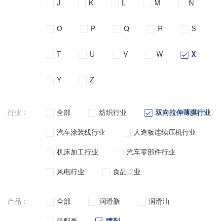
J
K
L
M
N
O
P
Q
R
S
T
U
V
W
X
Y
Z
行业：
全部
纺织行业
双向拉伸薄膜行业
汽车涂装线行业
人造板连续压机行业
机床加工行业
汽车零部件行业
风电行业
食品工业
产品：
全部
润滑脂
润滑油
装配膏
喷剂