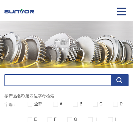

按产品名称第四位字母检索
全部
A
B
C
D
字母：
E
F
G
H
I