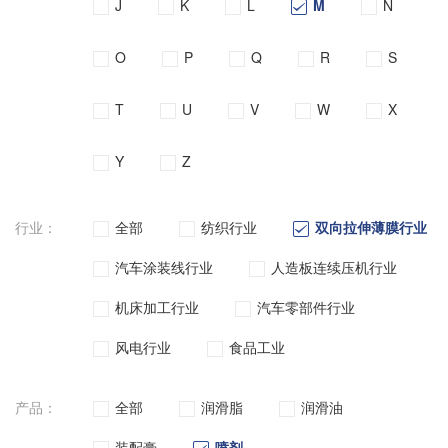
J
K
L
M
N
O
P
Q
R
S
T
U
V
W
X
Y
Z
行业：
全部
纺织行业
双向拉伸薄膜行业
汽车涂装线行业
人造板连续压机行业
机床加工行业
汽车零部件行业
风电行业
食品工业
产品：
全部
润滑脂
润滑油
装配膏
喷剂