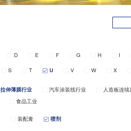
D
E
F
G
H
I
S
T
V
W
X
U
汽车涂装线行业
人造板连续
向拉伸薄膜行业
食品工业
油
装配膏
喷剂