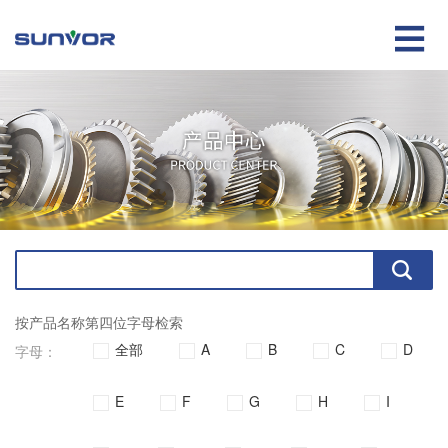

按产品名称第四位字母检索
全部
A
B
C
D
字母：
E
F
G
H
I