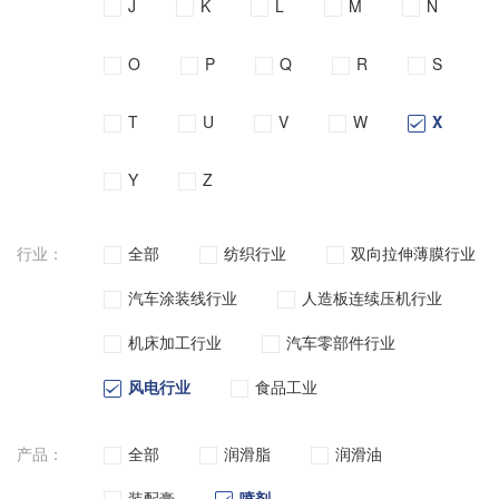
J
K
L
M
N
O
P
Q
R
S
T
U
V
W
X
Y
Z
行业：
全部
纺织行业
双向拉伸薄膜行业
汽车涂装线行业
人造板连续压机行业
机床加工行业
汽车零部件行业
风电行业
食品工业
产品：
全部
润滑脂
润滑油
装配膏
喷剂