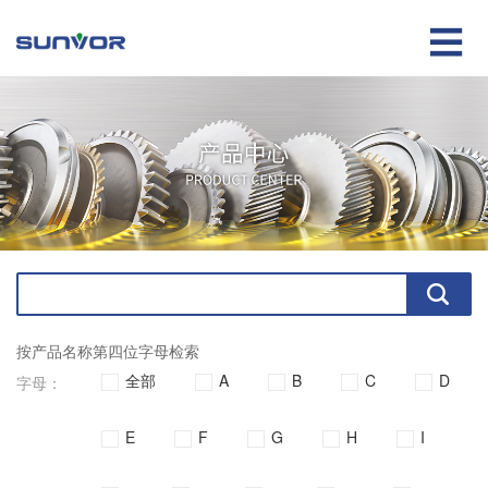

按产品名称第四位字母检索
全部
A
B
C
D
字母：
E
F
G
H
I