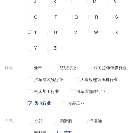
J
K
L
M
N
O
P
Q
R
S
T
U
V
W
X
Y
Z
行业：
全部
纺织行业
双向拉伸薄膜行业
汽车涂装线行业
人造板连续压机行业
机床加工行业
汽车零部件行业
风电行业
食品工业
产品：
全部
润滑脂
润滑油
装配膏
喷剂