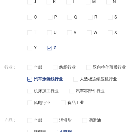
J
K
L
M
N
O
P
Q
R
S
T
U
V
W
X
Y
Z
行业：
全部
纺织行业
双向拉伸薄膜行业
汽车涂装线行业
人造板连续压机行业
机床加工行业
汽车零部件行业
风电行业
食品工业
产品：
全部
润滑脂
润滑油
装配膏
喷剂