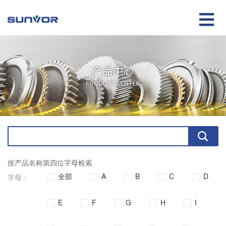

按产品名称第四位字母检索
全部
A
B
C
D
字母：
E
F
G
H
I