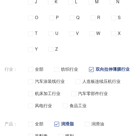
J
K
L
M
N
O
P
Q
R
S
T
U
V
W
X
Y
Z
行业：
全部
纺织行业
双向拉伸薄膜行业
汽车涂装线行业
人造板连续压机行业
机床加工行业
汽车零部件行业
风电行业
食品工业
产品：
全部
润滑脂
润滑油
装配膏
喷剂