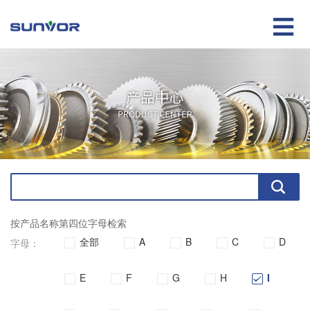

按产品名称第四位字母检索
全部
A
B
C
D
字母：
E
F
G
H
I