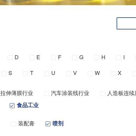
D
E
F
G
H
I
S
T
U
V
W
X
向拉伸薄膜行业
汽车涂装线行业
人造板连续
食品工业
油
装配膏
喷剂