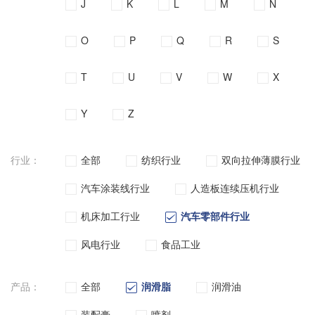
J
K
L
M
N
O
P
Q
R
S
T
U
V
W
X
Y
Z
行业：
全部
纺织行业
双向拉伸薄膜行业
汽车涂装线行业
人造板连续压机行业
机床加工行业
汽车零部件行业
风电行业
食品工业
产品：
全部
润滑脂
润滑油
装配膏
喷剂