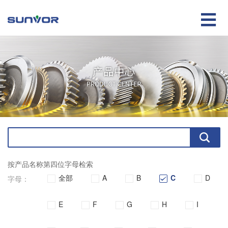

按产品名称第四位字母检索
全部
A
B
C
D
字母：
E
F
G
H
I