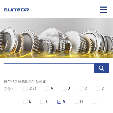

按产品名称第四位字母检索
全部
A
B
C
D
字母：
E
F
G
H
I