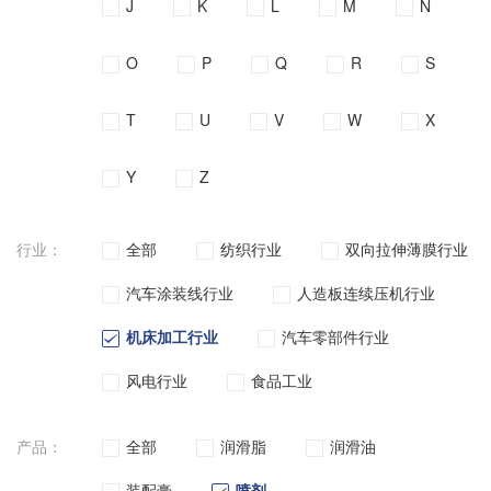
J
K
L
M
N
O
P
Q
R
S
T
U
V
W
X
Y
Z
行业：
全部
纺织行业
双向拉伸薄膜行业
汽车涂装线行业
人造板连续压机行业
机床加工行业
汽车零部件行业
风电行业
食品工业
产品：
全部
润滑脂
润滑油
装配膏
喷剂