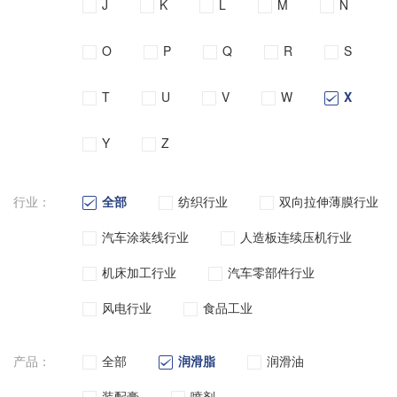
J
K
L
M
N
O
P
Q
R
S
T
U
V
W
X
Y
Z
行业：
全部
纺织行业
双向拉伸薄膜行业
汽车涂装线行业
人造板连续压机行业
机床加工行业
汽车零部件行业
风电行业
食品工业
产品：
全部
润滑脂
润滑油
装配膏
喷剂