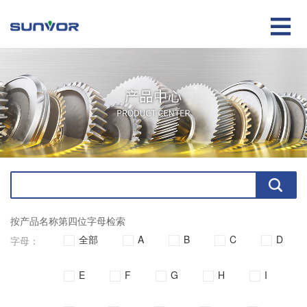

按产品名称第四位字母检索
全部
A
B
C
D
字母：
E
F
G
H
I