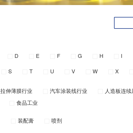
D
E
F
G
H
I
S
T
U
V
W
X
向拉伸薄膜行业
汽车涂装线行业
人造板连续
食品工业
油
装配膏
喷剂