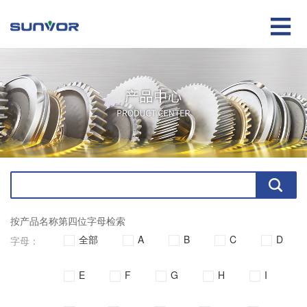

按产品名称第四位字母检索
全部
A
B
C
D
字母：
E
F
G
H
I