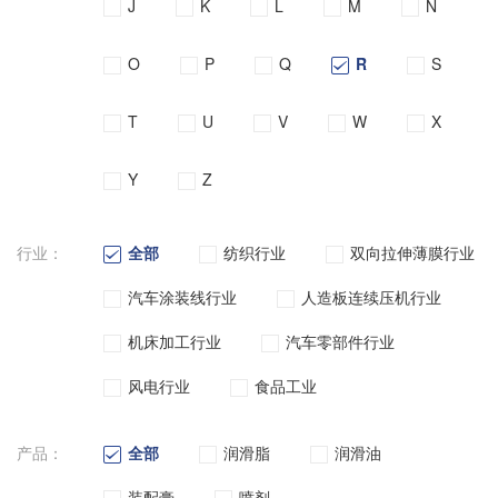
J
K
L
M
N
O
P
Q
R
S
T
U
V
W
X
Y
Z
行业：
全部
纺织行业
双向拉伸薄膜行业
汽车涂装线行业
人造板连续压机行业
机床加工行业
汽车零部件行业
风电行业
食品工业
产品：
全部
润滑脂
润滑油
装配膏
喷剂